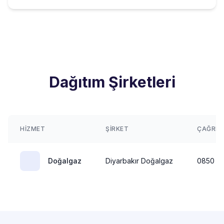
Dağıtım Şirketleri
HIZMET
ŞIRKET
ÇAĞRI 
Doğalgaz
Diyarbakır Doğalgaz
0850 X