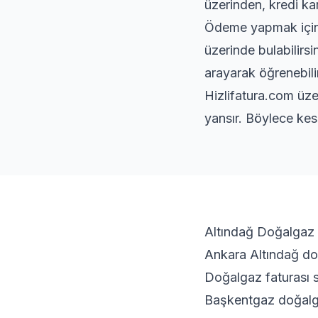
üzerinden, kredi kar
Ödeme yapmak için s
üzerinde bulabilirs
arayarak öğrenebilir
Hizlifatura.com üze
yansır. Böylece kes
Altındağ Doğalgaz 
Ankara Altındağ doğ
Doğalgaz faturası s
Başkentgaz doğalga