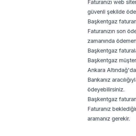
Faturanızı web sit
güvenli şekilde ödey
Başkentgaz faturam 
Faturanızın son ödem
zamanında ödemeni
Başkentgaz faturala
Başkentgaz müşteri h
Ankara Altındağ'da
Bankanız aracılığıy
ödeyebilirsiniz.
Başkentgaz faturam
Faturanız beklediğ
aramanız gerekir.