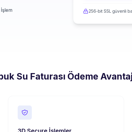
 İşlem
256-bit SSL güvenli ba
uk Su Faturası Ödeme Avantaj
3D Secure İşlemler