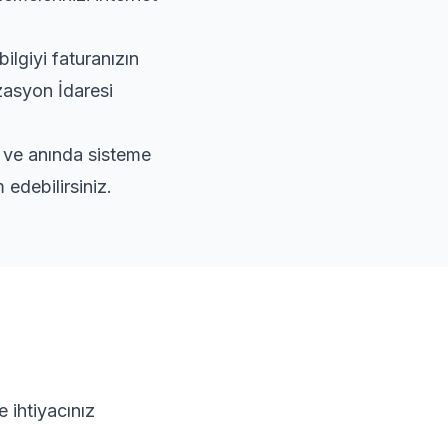
lgiyi faturanızın
zasyon İdaresi
r ve anında sisteme
edebilirsiniz.
 ihtiyacınız