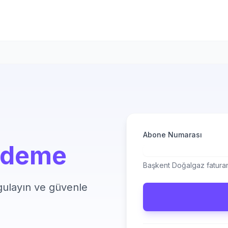
z
Abone Numarası
Ödeme
Başkent Doğalgaz faturanı
rgulayın ve güvenle