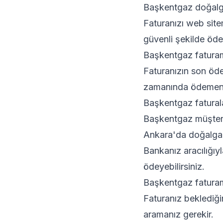
Başkentgaz doğalga
Faturanızı web sit
güvenli şekilde ödey
Başkentgaz faturam 
Faturanızın son ödem
zamanında ödemeni
Başkentgaz faturala
Başkentgaz müşteri h
Ankara'da doğalgaz
Bankanız aracılığıy
ödeyebilirsiniz.
Başkentgaz faturam
Faturanız beklediğ
aramanız gerekir.