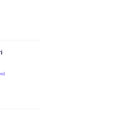
i
si)