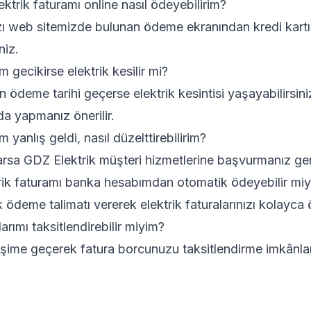
ektrik faturamı online nasıl ödeyebilirim?
nızı web sitemizde bulunan ödeme ekranından kredi kartın
niz.
 gecikirse elektrik kesilir mi?
n ödeme tarihi geçerse elektrik kesintisi yaşayabilirsin
a yapmanız önerilir.
 yanlış geldi, nasıl düzelttirebilirim?
arsa GDZ Elektrik müşteri hizmetlerine başvurmanız ger
trik faturamı banka hesabımdan otomatik ödeyebilir mi
ödeme talimatı vererek elektrik faturalarınızı kolayca ö
arımı taksitlendirebilir miyim?
tişime geçerek fatura borcunuzu taksitlendirme imkânları