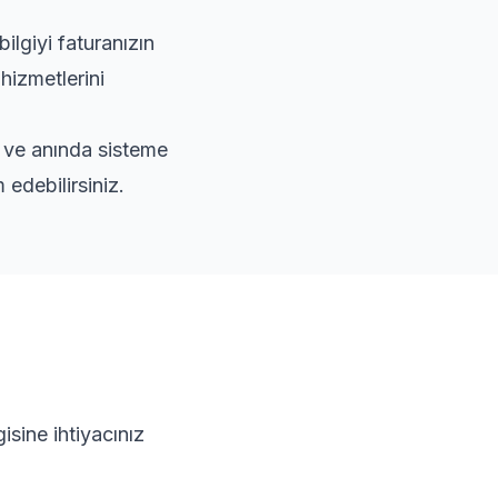
lgiyi faturanızın
hizmetlerini
r ve anında sisteme
edebilirsiniz.
isine ihtiyacınız