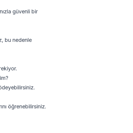
ızla güvenli bir
iz, bu nedenle
ekiyor.
yim?
deyebilirsiniz.
nı öğrenebilirsiniz.