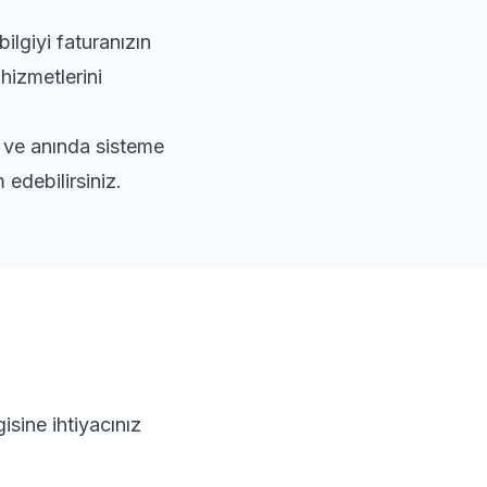
lgiyi faturanızın
hizmetlerini
r ve anında sisteme
edebilirsiniz.
isine ihtiyacınız