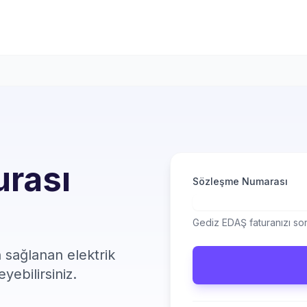
urası
Sözleşme Numarası
Gediz EDAŞ faturanızı sor
n sağlanan elektrik
eyebilirsiniz.