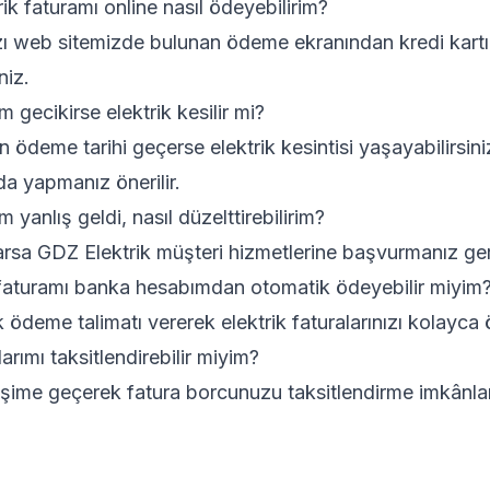
trik faturamı online nasıl ödeyebilirim?
nızı web sitemizde bulunan ödeme ekranından kredi kartın
niz.
 gecikirse elektrik kesilir mi?
n ödeme tarihi geçerse elektrik kesintisi yaşayabilirsin
a yapmanız önerilir.
 yanlış geldi, nasıl düzelttirebilirim?
arsa GDZ Elektrik müşteri hizmetlerine başvurmanız ger
ik faturamı banka hesabımdan otomatik ödeyebilir miyim
ödeme talimatı vererek elektrik faturalarınızı kolayca ö
arımı taksitlendirebilir miyim?
tişime geçerek fatura borcunuzu taksitlendirme imkânları