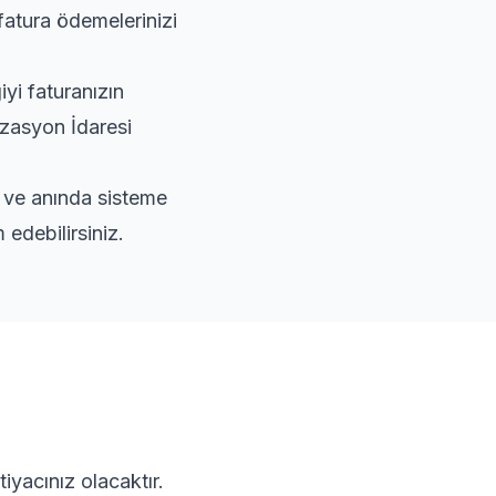
fatura ödemelerinizi
yi faturanızın
izasyon İdaresi
r ve anında sisteme
edebilirsiniz.
iyacınız olacaktır.