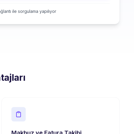
ğlantı ile sorgulama yapılıyor
ajları
Makbuz ve Fatura Takibi