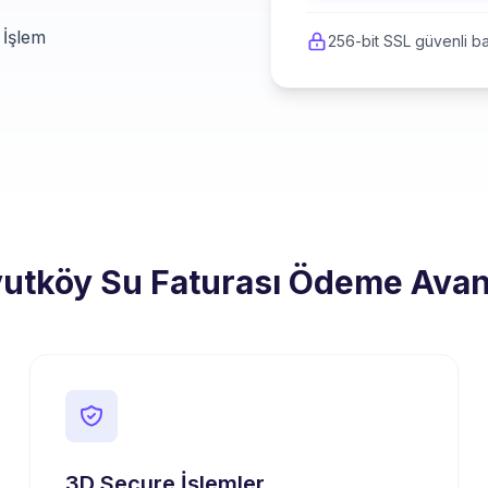
 İşlem
256-bit SSL güvenli ba
utköy Su Faturası Ödeme Avant
3D Secure İşlemler