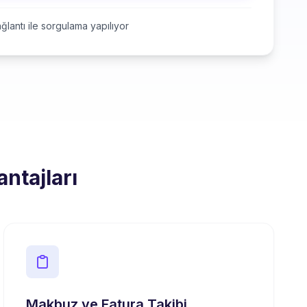
ğlantı ile sorgulama yapılıyor
ntajları
Makbuz ve Fatura Takibi