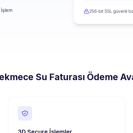
 İşlem
256-bit SSL güvenli ba
kmece Su Faturası Ödeme Ava
3D Secure İşlemler