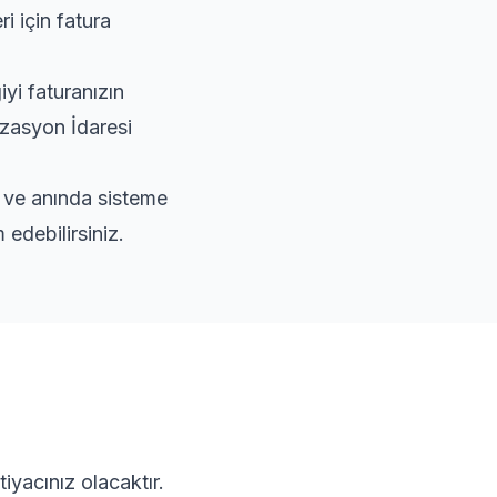
i için fatura
yi faturanızın
izasyon İdaresi
r ve anında sisteme
edebilirsiniz.
iyacınız olacaktır.