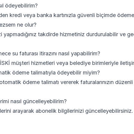
sıl ödeyebilirim?
en kredi veya banka kartınızla güvenli biçimde ödeme 
ezsem ne olur?
i yapmadığınız takdirde hizmetiniz durdurulabilir ve ge
e su faturası itirazını nasıl yapabilirim?
n İSKİ müşteri hizmetleri veya belediye birimleriyle iletiş
matik ödeme talimatıyla ödeyebilir miyim?
tomatik ödeme talimatı vererek faturalarınızın düzenl
erimi nasıl güncelleyebilirim?
erini arayarak abonelik bilgilerinizi güncelleyebilirsiniz.