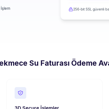
 İşlem
256-bit SSL güvenli ba
kmece Su Faturası Ödeme Ava
3D Secure İşlemler