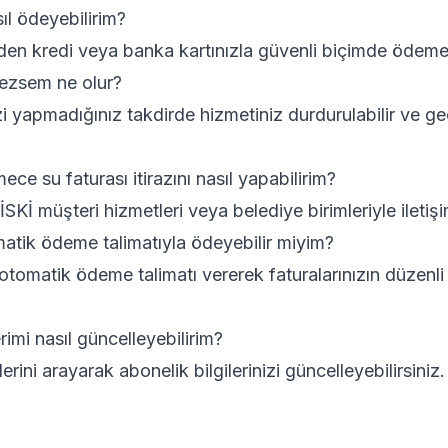
sıl ödeyebilirim?
en kredi veya banka kartınızla güvenli biçimde ödeme 
ezsem ne olur?
i yapmadığınız takdirde hizmetiniz durdurulabilir ve ge
e su faturası itirazını nasıl yapabilirim?
n İSKİ müşteri hizmetleri veya belediye birimleriyle iletiş
matik ödeme talimatıyla ödeyebilir miyim?
tomatik ödeme talimatı vererek faturalarınızın düzenl
erimi nasıl güncelleyebilirim?
erini arayarak abonelik bilgilerinizi güncelleyebilirsiniz.