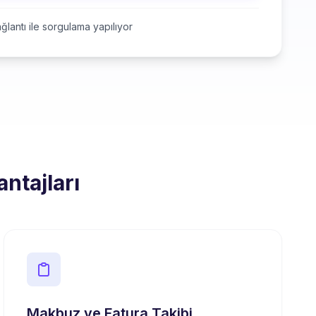
ğlantı ile sorgulama yapılıyor
ntajları
Makbuz ve Fatura Takibi