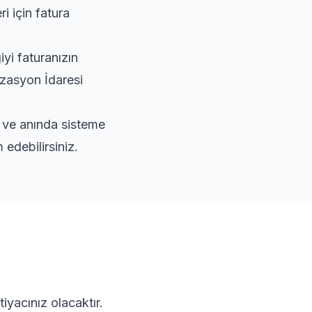
i için fatura
yi faturanızın
izasyon İdaresi
r ve anında sisteme
edebilirsiniz.
iyacınız olacaktır.