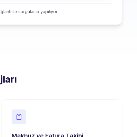
ğlantı ile sorgulama yapılıyor
ları
Makbuz ve Fatura Takibi