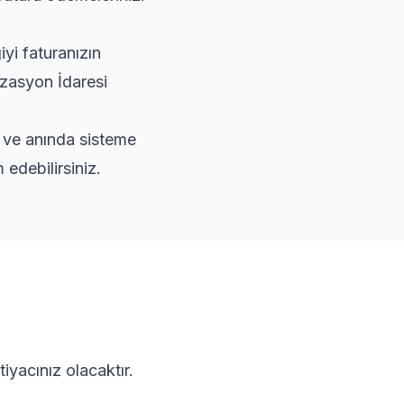
yi faturanızın
izasyon İdaresi
r ve anında sisteme
edebilirsiniz.
iyacınız olacaktır.