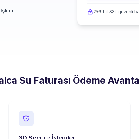
 İşlem
256-bit SSL güvenli ba
alca Su Faturası Ödeme Avantaj
3D Secure İşlemler